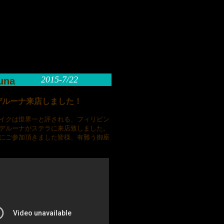
65-0770 】
15-7/22
luna
デルーナ来店しました！
イクは世界一と評される、フィリピン
デルーナがステラに来店致しました。
にご参加頂きました皆様、有難う御座