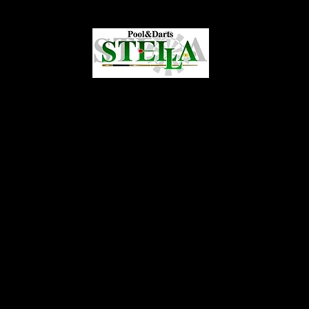
POOL&DARTS
メニュー
革巻き/グリップ交換
ビリヤードトーナメント
貸切営業のご案内
当店では、土日及び祝祭日のオープン前 /17:00 までを箱貸させて頂きます。