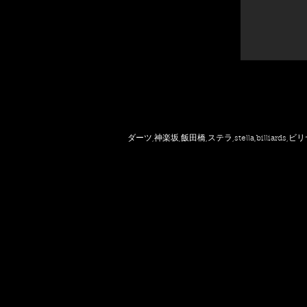
ダーツ,神楽坂,飯田橋,ステラ,stella,billiards,